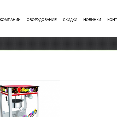
 КОМПАНИИ
ОБОРУДОВАНИЕ
СКИДКИ
НОВИНКИ
КОН
НА ДЛЯ ПРОИЗВОДСТВА
ОРНА FOODATLAS HP-6A
АТЬ ЦЕНУ
вка HP-6A для производства
на от компании Foodatlas
ся отличным решением для
х киосков, торговых центров,
Добавить в
..
сравнение
РОБНЕЕ