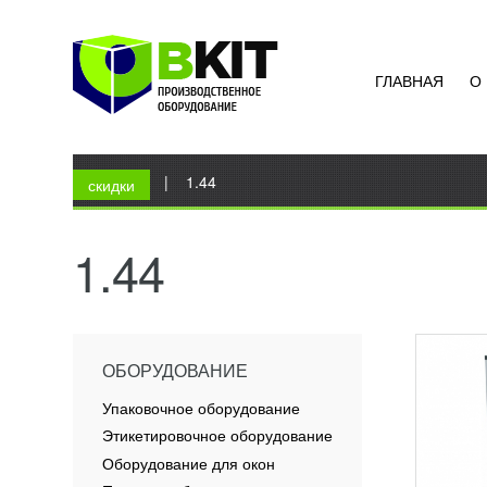
ГЛАВНАЯ
О
МАШИ
ПОПК
УЗН
Вы здесь
Главная
|
1.44
Устано
скидки
попкор
являет
уличны
1.44
кафе и.
ПОД
ОБОРУДОВАНИЕ
Упаковочное оборудование
Этикетировочное оборудование
Оборудование для окон