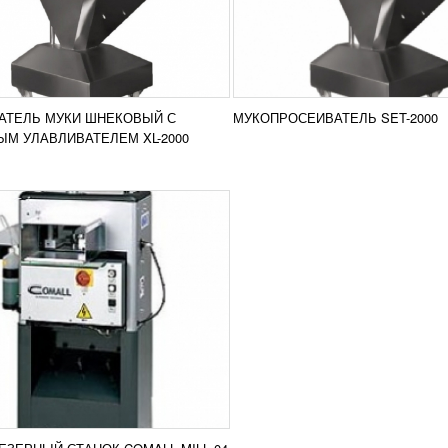
L MILL 04
АТЬ ЦЕНУ
резерный станок Comall MILL
ользуется для обработки
иевых и пластиковых
ей в производстве окон и
Добавить в
. Режущий механизм...
АТЕЛЬ МУКИ ШНЕКОВЫЙ С
МУКОПРОСЕИВАТЕЛЬ SET-2000
сравнение
РОБНЕЕ
М УЛАВЛИВАТЕЛЕМ XL-2000