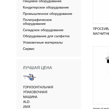
COMAL
Пищевое оборудование
УЗН
Кондитерское оборудование
Торцеф
Промышленное оборудование
04 исп
Полиграфическое
алюмин
оборудование
профил
дверей
ПРОСЕИВ
Складское оборудование
ПОД
МАГНИТНЫ
Оборудование для салфеток
DANLER
Упаковочные материалы
Сервис
ЛУЧШАЯ ЦЕНА
ГОРИЗОНТАЛЬНАЯ
УПАКОВОЧНАЯ
МАШИНА
ALD-
250X