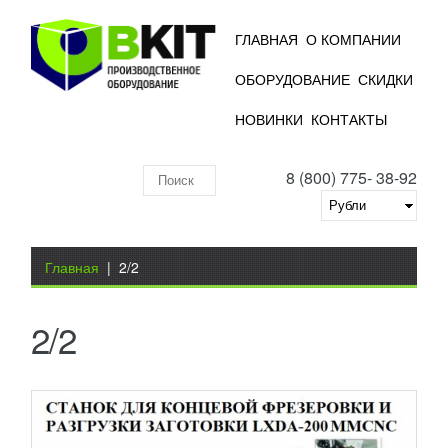
ГЛАВНАЯ
О КОМПАНИИ
ОБОРУДОВАНИЕ
СКИДКИ
СТАНКИ ДЛЯ КОНЦЕВОЙ ФРЕЗЕРОВКИ
НОВИНКИ
КОНТАКТЫ
СЕРИИ LXD-200 MMCNC
УЗНАТЬ ЦЕНУ
8 (800) 775- 38-92
Станки используются для обработки конца
Поиск
алюминиевого профиля, ступенчатого торца,
разъема и т.д. Особенности оборудования
по
Сверхточный...
Добавить в сравнение
складу
Вы здесь
ПОДРОБНЕЕ
Главная
|
2/2
2/2