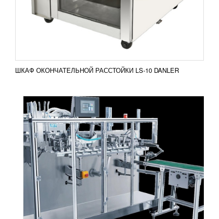
входит в состав серии станков VPD200 для
производства косметических масок,
разработанной известной...
Добавить в сравнение
ПОДРОБНЕЕ
ШКАФ ОКОНЧАТЕЛЬНОЙ РАССТОЙКИ LS-10 DANLER
ВЫСОКОСКОРОСТНАЯ УПАКОВОЧНАЯ
МАШИНА С АВТОПОДАЧЕЙ OB-98I
1 081 370
RUB
Машина для высокоскоростной упаковки OB-98I
Упаковочная машина OB-98I горизонтального
типа, это не просто станок, это СТАНОК....
Добавить в сравнение