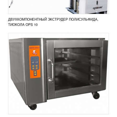
ДВУХКОМПОНЕНТНЫЙ ЭКСТРУДЕР ПОЛИСУЛЬФИДА,
ТИОКОЛА OPS 10
ГОРИЗОНТАЛЬНАЯ УПАКОВОЧНАЯ
МАШИНА ALD-450X
667 905
RUB
Если вы организовали свое производство
кондитерских изделий (печенье, конфеты,
пирожки и другое) или других штучных товаров
(например, одноразовую...
Добавить в сравнение
ПОДРОБНЕЕ