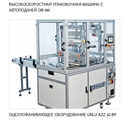
ВЫСОКОСКОРОСТНАЯ УПАКОВОЧНАЯ МАШИНА С
АВТОПОДАЧЕЙ OB-98I
ШПИГОРЕЗКА RUHLE SR 2 TURBO
УЗНАТЬ ЦЕНУ
Компания RUHLE популярна функциональными
шпигорезками, которые идеально нарежут
различными фигурами свежее, вареное,
подмороженное до 5°С мясо,...
Добавить в сравнение
ПОДРОБНЕЕ
ОЦЕЛЛОФАНИВАЮЩЕЕ ОБОРУДОВАНИЕ UNLU AZZ 42-BF