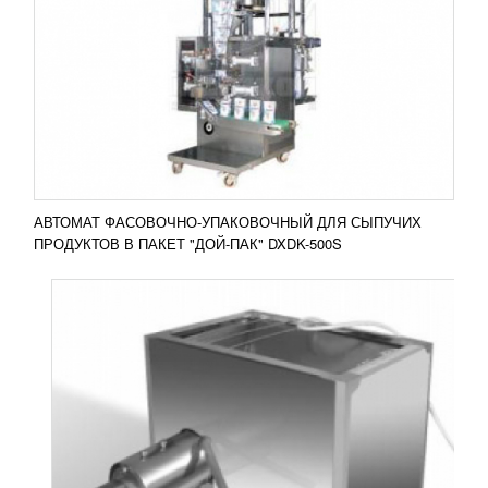
190 830
RUB
Пресс ПМО-250 сепаратор используется для
механический для обвалки мясной продукции.
Данный процесс включает этапы отделения мяса
и рыбы от костей, а...
Добавить в сравнение
ПОДРОБНЕЕ
АВТОМАТ ФАСОВОЧНО-УПАКОВОЧНЫЙ ДЛЯ СЫПУЧИХ
ПРОДУКТОВ В ПАКЕТ "ДОЙ-ПАК" DXDK-500S
ДВУХКОМПОНЕНТНЫЙ ЭКСТРУДЕР
ПОЛИСУЛЬФИДА, ТИОКОЛА OPS 10
848 112
RUB
Двухкомпонентный экструдер полисульфида,