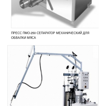
тиокола OPS 10 используется для вторичной
герметизации стеклопакета.
Добавить в сравнение
ПОДРОБНЕЕ
ПРЕСС ПМО-250 СЕПАРАТОР МЕХАНИЧЕСКИЙ ДЛЯ
ОБВАЛКИ МЯСА
РАССТОЙНАЯ КАМЕРА MP-10
60 430
RUB
Расстойная камера MP-10 Расстойная камера MP-
10 применяются на производстве хлебопекарских
изделий, хлебозаводах, на предприятиях...
Добавить в сравнение
ПОДРОБНЕЕ