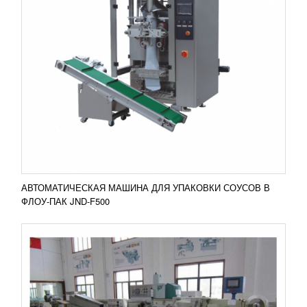
АВТОМАТ ДЛЯ УПАКОВКИ ШОКОЛАДА
(КОНФЕТ) HTL-Z360
4 834 360
RUB
Автомат идеально подходит для работы с
продуктами специальных размеров и форм,
использующих упаковку типа «конверт». Это
может быть прозрачная или...
Добавить в сравнение
ПОДРОБНЕЕ
АВТОМАТИЧЕСКАЯ МАШИНА ДЛЯ УПАКОВКИ СОУСОВ В
ФЛОУ-ПАК JND-F500
ШКАФ ОКОНЧАТЕЛЬНОЙ РАССТОЙКИ LS-