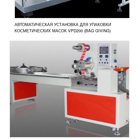
ПОДРОБНЕЕ
АВТОМАТИЧЕСКАЯ УСТАНОВКА ДЛЯ УПАКОВКИ
КОСМЕТИЧЕСКИХ МАСОК VPD200 (BAG GIVING)
ОЦЕЛЛОФАНИВАЮЩЕЕ ОБОРУДОВАНИЕ
UNLU AZZ 42-BF
УЗНАТЬ ЦЕНУ
Оцеллофанивающее оборудование AZZ 42-BF
используется для упаковки товаров в пленку.
Доступны разные принципы подачи материала.
Хорошо...
Добавить в сравнение
ПОДРОБНЕЕ