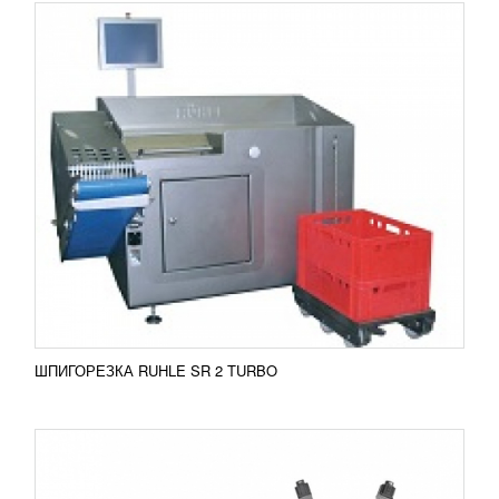
ГОРИЗОНТАЛЬНЫЙ УПАКОВОЧНЫЙ
АВТОМАТ S-130
1 367 297
RUB
Машина разработана специально для расфасовки
продукции в 3-х, 4-х шовных пакетов. Диапазон
размеров и материалов для упаковки огромный. С
помощью...
Добавить в сравнение
ПОДРОБНЕЕ
ШПИГОРЕЗКА RUHLE SR 2 TURBO