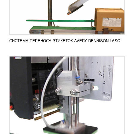
разработано для использования совместно с
принтером-...
Добавить в сравнение
ПОДРОБНЕЕ
СИСТЕМА ПЕРЕНОСА ЭТИКЕТОК AVERY DENNISON LASO
ОЦЕЛЛОФАНИВАЮЩЕЕ ОБОРУДОВАНИЕ
UNLU AZZ 57-SRV
УЗНАТЬ ЦЕНУ
Сервоприводное оцеллофанивающее
оборудование UNLU AZZ 57-SRV используется
для упаковки товаров в пленку. Доступны разные
принципы подачи материала...
Добавить в сравнение
ПОДРОБНЕЕ