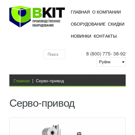
ГЛАВНАЯ
О КОМПАНИИ
ОБОРУДОВАНИЕ
СКИДКИ
ТЕРМОУСАДОЧНЫЕ АВТОМАТЫ СЕРИИ
НОВИНКИ
КОНТАКТЫ
CORNERFLEX PKG
УЗНАТЬ ЦЕНУ
8 (800) 775- 38-92
Данное оборудование является электронной
Поиск
модификацией оборудования серии LINEARFLEX
PKG. Термомашины CORNERFLEX PKG
по
оборудованы толкателем с...
Добавить в сравнение
складу
Вы здесь
ПОДРОБНЕЕ
Главная
|
Серво-привод
Серво-привод