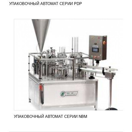
УПАКОВОЧНЫЙ АВТОМАТ СЕРИИ PDP
УПАКОВОЧНЫЙ АВТОМАТ СЕРИИ PXM
УЗНАТЬ ЦЕНУ
Автоматы серии PXM линейного типа
производятся компанией «PACK LINE» с 2002
года. С этого момента оборудование
зарекомендовало себя в качестве...
Добавить в сравнение
ПОДРОБНЕЕ
УПАКОВОЧНЫЙ АВТОМАТ СЕРИИ NBM