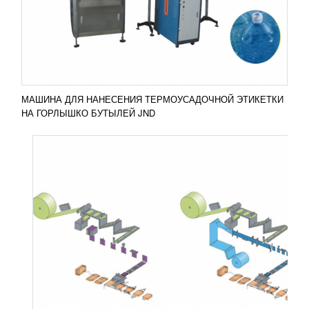
предназначенная для производства
косметических масок для лица широкого спектра.
Установка идеально...
Добавить в сравнение
ПОДРОБНЕЕ
МАШИНА ДЛЯ НАНЕСЕНИЯ ТЕРМОУСАДОЧНОЙ ЭТИКЕТКИ
НА ГОРЛЫШКО БУТЫЛЕЙ JND
ШПРИЦЫ МЯСНЫЕ ДОЗИРУЮЩИЕ
СЕРИИ EC CASTELLVAL
УЗНАТЬ ЦЕНУ
Данное оборудование предназначено для
переработки мясного сырья - перекручивания,
порционирования и непрерывного наполнения
различных оболочек....
Добавить в сравнение