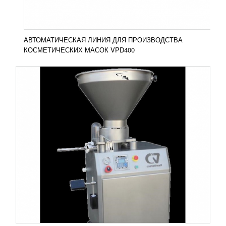
ПОДРОБНЕЕ
АВТОМАТИЧЕСКАЯ ЛИНИЯ ДЛЯ ПРОИЗВОДСТВА
КОСМЕТИЧЕСКИХ МАСОК VPD400
ГОРИЗОНТАЛЬНАЯ УПАКОВОЧНАЯ
МАШИНА OB-450S
1 272 200
RUB
Упаковочная машина OB-450S в ПЭ пленку
Основным отличием данной модели
горизонтального упаковщика 450й серии от своих
"коллег" по модельному...
Добавить в сравнение