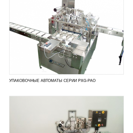
АВТОМАТИЧЕСКИЕ ЗАПАЙЩИКИ СЕРИИ
PAO-Q
УЗНАТЬ ЦЕНУ
Автоматические запайщики модификации PAO-Q с
наличием подающего и отводящего транспортера
производят рабочий цикл с продуктивностью 20
упаковок в...
Добавить в сравнение
ПОДРОБНЕЕ
УПАКОВОЧНЫЕ АВТОМАТЫ СЕРИИ PXG-РАО
ПОЛУАВТОМАТИЧЕСКИЕ ЗАПАЙЩИКИ