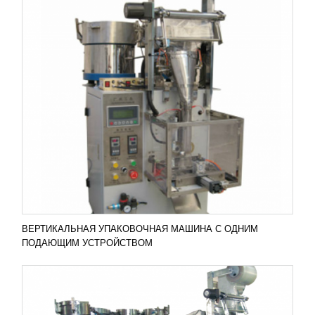
ВЕРТИКАЛЬНАЯ УПАКОВОЧНАЯ МАШИНА
ALD-388
583 113
RUB
Вертикальная упаковочная машина ALD-388 с
вибрирующим подающим устройством имеет
такие особенности: Возможносьт работы с
различными...
Добавить в сравнение
ПОДРОБНЕЕ
ВЕРТИКАЛЬНАЯ УПАКОВОЧНАЯ МАШИНА С ОДНИМ
ПОДАЮЩИМ УСТРОЙСТВОМ