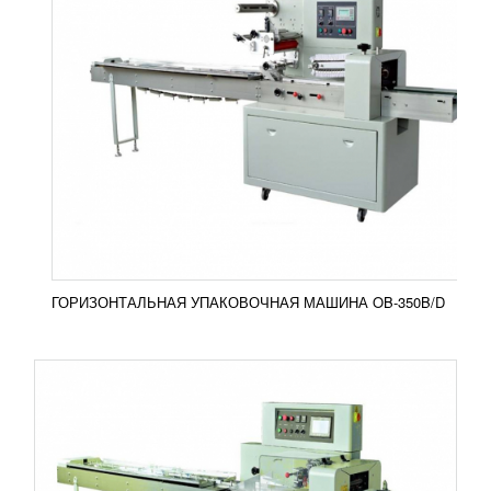
ГОРИЗОНТАЛЬНАЯ УПАКОВОЧНАЯ
МАШИНА OB-600X
890 540
RUB
Упаковочная машина горизонтального типа OB-
600X используется для упаковки продукции в
разных серах промышленности. Особенностью
оборудования...
Добавить в сравнение
ПОДРОБНЕЕ
ГОРИЗОНТАЛЬНАЯ УПАКОВОЧНАЯ МАШИНА OB-350B/D
ЛИНИЯ ПО ПРОИЗВОДСТВУ ЛАЗАНЬИ