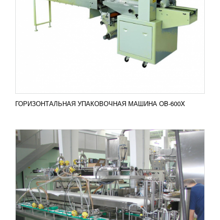
УЗНАТЬ ЦЕНУ
Линия по производству лазаньи позволяет
изготовлять полюбившееся многим итальянское
блюдо в промышленных масштабах. Все
комплектующие машины,...
Добавить в сравнение
ПОДРОБНЕЕ
ГОРИЗОНТАЛЬНАЯ УПАКОВОЧНАЯ МАШИНА OB-600X
УПАКОВОЧНЫЕ АВТОМАТЫ СЕРИИ PDP
УЗНАТЬ ЦЕНУ
Упаковочные автоматические машины серии PDP