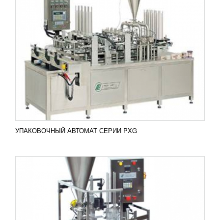
УПАКОВОЧНЫЙ АВТОМАТ СЕРИИ NB-070
УЗНАТЬ ЦЕНУ
Упаковочные автоматы серии NB-070
используются фасовки и дальнейшей упаковки
продукции пастообразной, жидкой формы, гранул,
аэрированных товаров....
Добавить в сравнение
ПОДРОБНЕЕ
УПАКОВОЧНЫЙ АВТОМАТ СЕРИИ PXG
СИСТЕМА ПЕРЕНОСА ЭТИКЕТОК AVERY
DENNISON LASO