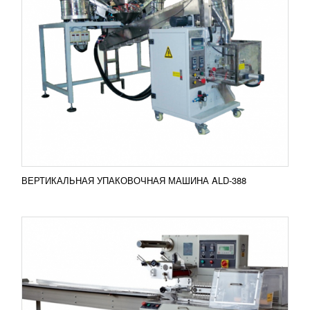
ГОРИЗОНТАЛЬНАЯ УПАКОВОЧНАЯ
МАШИНА ALD-350 (450) WX
763 320
RUB
Горизонтальная упаковочная машина ALD-350WX
(450WX) имеет такие особенности: Двойной
контроль, гибкий нож для обрезки пленки, не
требуется...
Добавить в сравнение
ПОДРОБНЕЕ
ВЕРТИКАЛЬНАЯ УПАКОВОЧНАЯ МАШИНА ALD-388
АВТОМАТИЧЕСКАЯ УПАКОВОЧНАЯ
ЛИНИЯ (ALD 420) С ШНЕКОВЫМ