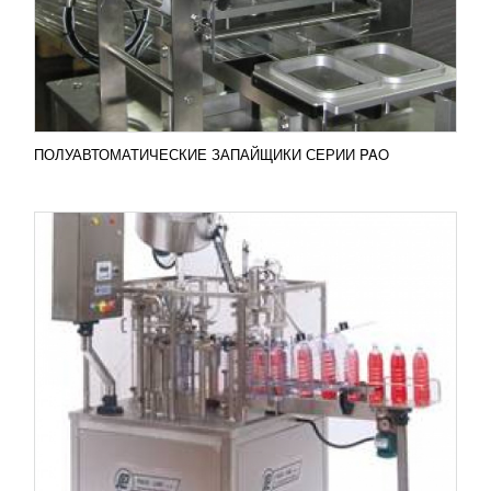
применяются для аккуратной подачи молока,
кефира, йогуртов в пластиковую или стеклянную
тару. Перечень тары...
Добавить в сравнение
ПОДРОБНЕЕ
ПОЛУАВТОМАТИЧЕСКИЕ ЗАПАЙЩИКИ СЕРИИ PAO
УПАКОВОЧНЫЙ АВТОМАТ СЕРИИ PDP
УЗНАТЬ ЦЕНУ
Упаковочные автоматы модификации PDP
используются для подачи и дальнейшей упаковки
жидкой продукции в пакеты оригинальной формы
«Дой Пак»....
Добавить в сравнение