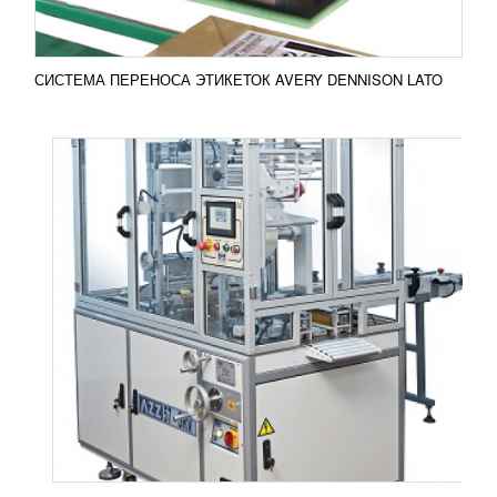
СИСТЕМА ПЕРЕНОСА ЭТИКЕТОК AVERY DENNISON LATO
АППЛИКАТОР ЭТИКЕТОК НА ЛИПКОЙ
ОСНОВЕ INTREX SET 2101
893 911
RUB
Аппликатор этикеток на липкой основе INTREX
SET 2101 Система INTREX SET 2101
представляет собой аппликатор этикеток на
липкой основе и...
Добавить в сравнение
ПОДРОБНЕЕ