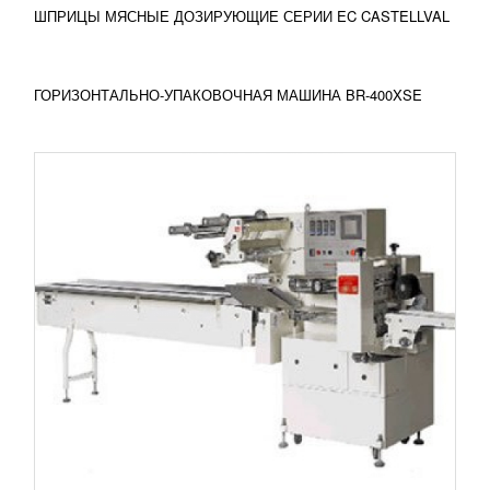
ПОДРОБНЕЕ
ШПРИЦЫ МЯСНЫЕ ДОЗИРУЮЩИЕ СЕРИИ EC CASTELLVAL
ГОРИЗОНТАЛЬНО-УПАКОВОЧНАЯ МАШИНА BR-400XSE
ВЕРТИКАЛЬНАЯ УПАКОВОЧНАЯ МАШИНА
OB-200
УЗНАТЬ ЦЕНУ
Вертикальная упаковочная машина OB-200
применяется для создания небольших пакетов и
упаковки сыпучих, мелкоштучных,
гранулированных...
Добавить в сравнение
ПОДРОБНЕЕ