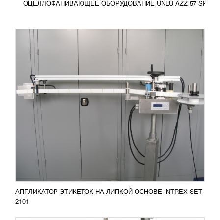
ОЦЕЛЛОФАНИВАЮЩЕЕ ОБОРУДОВАНИЕ UNLU AZZ 57-SRV
ВЕРТИКАЛЬНАЯ УПАКОВОЧНАЯ МАШИНА
С ОДНИМ ПОДАЮЩИМ УСТРОЙСТВОМ
УЗНАТЬ ЦЕНУ
Вертикальная упаковочная машина с одним
вибрирующим подающим устройством имеет
такие особенности: 1. Вибрирующее подающее
устройство с...
Добавить в сравнение
ПОДРОБНЕЕ
АППЛИКАТОР ЭТИКЕТОК НА ЛИПКОЙ ОСНОВЕ INTREX SET
2101