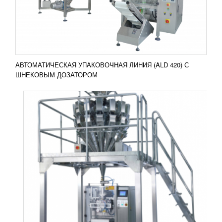
ALD имеет следующие особенности: 1.
Оборудование...
Добавить в сравнение
ПОДРОБНЕЕ
АВТОМАТИЧЕСКАЯ УПАКОВОЧНАЯ ЛИНИЯ (ALD 420) С
ШНЕКОВЫМ ДОЗАТОРОМ
АВТОМАТИЧЕСКАЯ УПАКОВОЧНАЯ
ЛИНИЯ С КРУГЛЫМ СТОЛОМ
УЗНАТЬ ЦЕНУ
Принцип работы автоматической упаковочной
линии с круглым столом заключается в том, что
продукция подается по спирали. При этом
рабочая скорость...
Добавить в сравнение
ПОДРОБНЕЕ