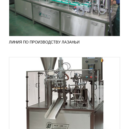
применяются формирования упаковки и фасовки
продукции в пакеты дой-пак с вариантом с zip-
застежкой...
Добавить в сравнение
ПОДРОБНЕЕ
ЛИНИЯ ПО ПРОИЗВОДСТВУ ЛАЗАНЬИ
УПАКОВОЧНЫЕ АВТОМАТЫ СЕРИИ NBM
УЗНАТЬ ЦЕНУ
Автоматы серии NBM используются в процессе
формирования упаковки различной пищевой
продукции. Машины оснащены круговым 12-
позиционным ротором....
Добавить в сравнение