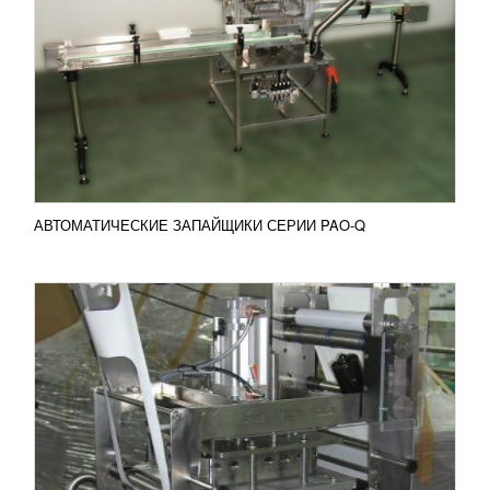
СЕРИИ PAO
УЗНАТЬ ЦЕНУ
Полуавтоматические запайщики серии PAO
применяются для надежной фиксации крышки
тары с продуктами. В полуавтоматическом
режиме запайка...
Добавить в сравнение
ПОДРОБНЕЕ
АВТОМАТИЧЕСКИЕ ЗАПАЙЩИКИ СЕРИИ PAO-Q
ОБОРУДОВАНИЕ ДЛЯ РАЗЛИВА В
БУТЫЛКИ PACK LINE
УЗНАТЬ ЦЕНУ
Машины для разлива в бутылки PACK LINE