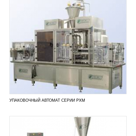
УПАКОВОЧНЫЙ АВТОМАТ СЕРИИ PXG
УЗНАТЬ ЦЕНУ
Aвтоматы серии PXG линейного типа
используются фасовки и дальнейшей упаковки
продукции пастообразной, жидкой формы, гранул,
аэрированных товаров....
Добавить в сравнение
ПОДРОБНЕЕ
УПАКОВОЧНЫЙ АВТОМАТ СЕРИИ PXM