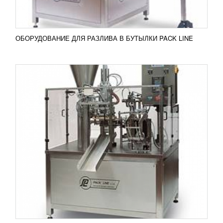
ПОДРОБНЕЕ
ОБОРУДОВАНИЕ ДЛЯ РАЗЛИВА В БУТЫЛКИ PACK LINE
УПАКОВОЧНЫЙ АВТОМАТ СЕРИИ NBM
УЗНАТЬ ЦЕНУ
Автоматы серии NBM роторного типа
используются фасовки и дальнейшей упаковки
продукции пастообразной, жидкой формы, гранул,
аэрированных товаров...
Добавить в сравнение
ПОДРОБНЕЕ