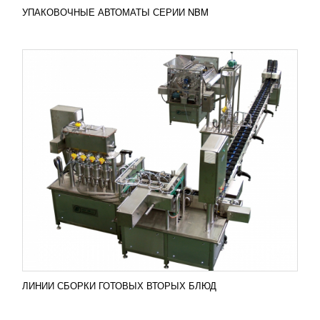
УПАКОВОЧНЫЕ АВТОМАТЫ СЕРИИ NBM
УПАКОВОЧНЫЕ АВТОМАТЫ СЕРИИ PXМ
УЗНАТЬ ЦЕНУ
Многофункциональные упаковочные автоматы
серии PXМ линейного типа оснащены
сервоприводами систем транспортировки и
дозирования, что максимально...
Добавить в сравнение
ПОДРОБНЕЕ
ЛИНИИ СБОРКИ ГОТОВЫХ ВТОРЫХ БЛЮД