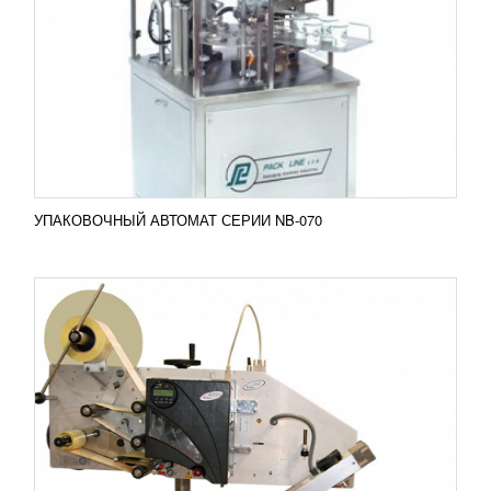
УЗНАТЬ ЦЕНУ
Аппликатор этикеток Avery Dennison LASO
Устройство печати и переноса этикеток LASO
разработано для использования совместно с
принтером-...
Добавить в сравнение
ПОДРОБНЕЕ
УПАКОВОЧНЫЙ АВТОМАТ СЕРИИ NB-070
СИСТЕМА ПЕРЕНОСА ЭТИКЕТОК AVERY
DENNISON LATO
УЗНАТЬ ЦЕНУ
Аппликатор этикеток Avery Dennison LATO
Устройство печати и переноса этикеток LA-TO