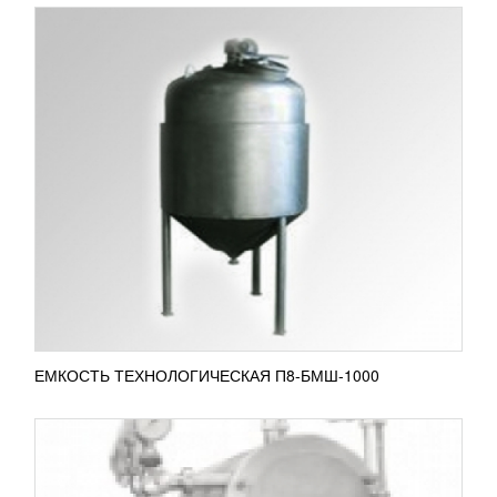
УСТАНОВКА ПАСТЕРИЗАЦИОННАЯ
ТРУБЧАТАЯ Т1-ОУТ-М
717 330
RUB
Пастеризационная трубчатая установка Т1-ОУТ-М
имеет широкий спектр применений. Она
применяется при пастеризации молочных
продуктов, для производства...
ПОДРОБНЕЕ
ЕМКОСТЬ ТЕХНОЛОГИЧЕСКАЯ П8-БМШ-1000