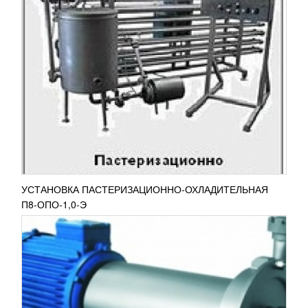
АГРЕГАТ ДИСПЕРГИРУЮЩИЙ П8-
ОРД-10М-02
264 936
RUB
Агрегат диспергирующий П8-ОРД-10М-02
используется для восстановления сухого молока,
внесения сухих компонентов в жидкие продукты,
для получения...
ПОДРОБНЕЕ
УСТАНОВКА ПАСТЕРИЗАЦИОННО-ОХЛАДИТЕЛЬНАЯ
П8-ОПО-1,0-Э
УСТАНОВКА ТЕПЛООБМЕННАЯ
ОХЛАЖДАЮЩАЯ П8-ООТ-5/2.5