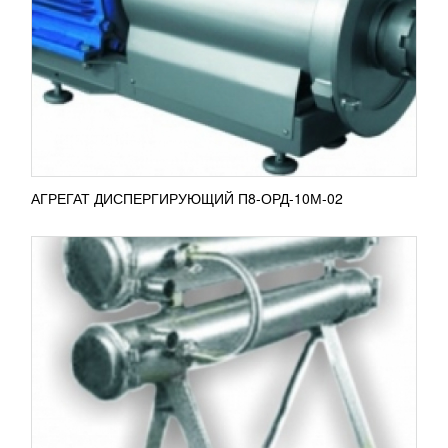
314 361
RUB
Установка теплообменная П8-ООТ-5/2.5
предназначена для охлаждения различных видов
жидкостей, употребляемых в пищу, таких как
минеральная вода, молоко...
ПОДРОБНЕЕ
АГРЕГАТ ДИСПЕРГИРУЮЩИЙ П8-ОРД-10М-02
СЧЕТЧИК МОЛОКА РМ-5П
82 693
RUB
Счетчик молока РМ-5П используется для
измерения массового расхода и объема
электропроводящих жидкостей в пищевой