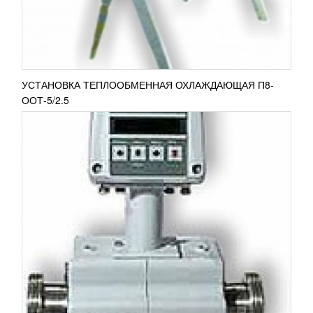
промышленности. Упрощает процесс...
ПОДРОБНЕЕ
УСТАНОВКА ТЕПЛООБМЕННАЯ ОХЛАЖДАЮЩАЯ П8-
ООТ-5/2.5
ТЕПЛООБМЕННИК ТРУБЧАТАТЫЙ Т1-ОУТ-
М
511 234
RUB
Теплообменник трубчатый Т1-ОУТ-М интенсивно
используется для нагрева и охлаждения
продукции с высокой вязкостью. Так же
применяется для пастеризации...
ПОДРОБНЕЕ