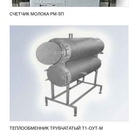
СЧЕТЧИК МОЛОКА РМ-5П
ЕМКОСТЬ ТЕХНОЛОГИЧЕСКАЯ П8-
БМШ-1000
614 918
RUB
Емкость технологическая П8-БМШ-1000 широко
используется в пищевой промышленности.
Резервуар, объемом 1000 л, предназначен для
тепловой обработки...
ПОДРОБНЕЕ
ТЕПЛООБМЕННИК ТРУБЧАТАТЫЙ Т1-ОУТ-М