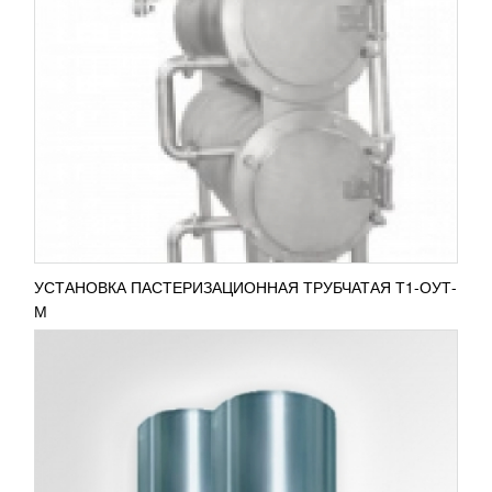
РЕЗЕРВУАР ДЛЯ ХРАНЕНИЯ МОЛОКА
ТИП ОМВ-6,3
603 786
RUB
Вертикальный резервуар для хранения молока
модели ОМВ-6,3 представляет собой емкость
цилиндрической формы, объемом 6 300 л. Сосуд
состоит из...
ПОДРОБНЕЕ
УСТАНОВКА ПАСТЕРИЗАЦИОННАЯ ТРУБЧАТАЯ Т1-ОУТ-
М