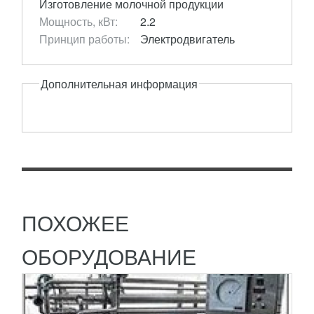
Изготовление молочной продукции
Мощность, кВт:
2.2
Принцип работы:
Электродвигатель
УСТАНОВКА ПАСТЕРИЗАЦИОННО-
Дополнительная информация
ОХЛАДИТЕЛЬНАЯ П8-ОПО-1,0-Э
1 376 075
RUB
Трубчатая установка пастеризационно-
охладительная П8-ОПО-1,0-Э применяется для
термической обработки молока или близких по
физическим свойствам...
ПОДРОБНЕЕ
ПОХОЖЕЕ
ОБОРУДОВАНИЕ