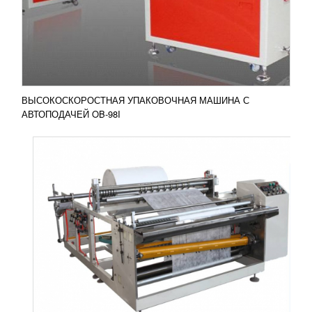
влажных салфеток VPD150 – это
высокотехнологичное оборудование, которое
широко применяется на...
Добавить в сравнение
ПОДРОБНЕЕ
ВЫСОКОСКОРОСТНАЯ УПАКОВОЧНАЯ МАШИНА С
АВТОПОДАЧЕЙ OB-98I
РОТАЦИОННАЯ ПЕЧЬ RMP 6080/15
689 087
RUB
Ротационная печь RMP 6080/15
Высокопроизводительное оборудование широко
используется в хлебопекарном и кондитерском
производствах. Главным...
Добавить в сравнение