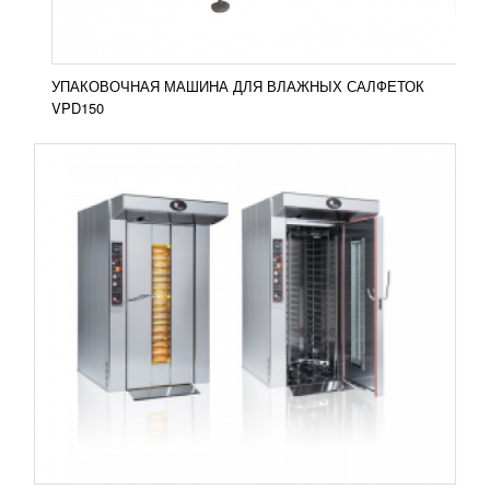
ПОДРОБНЕЕ
УПАКОВОЧНАЯ МАШИНА ДЛЯ ВЛАЖНЫХ САЛФЕТОК
VPD150
ГОРИЗОНТАЛЬНЫЙ УПАКОВОЧНЫЙ
АВТОМАТ DT-450
1 561 753
RUB
Горизонтальный упаковочный автомат широко
используется для упаковки отдельных твердых
товаров, включая продукцию пищевой
промышленности (...
Добавить в сравнение
ПОДРОБНЕЕ