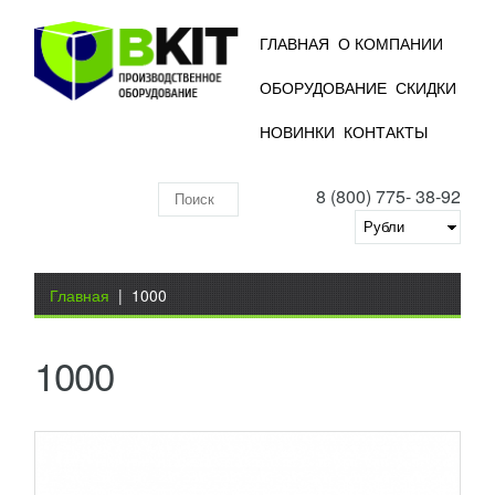
ГЛАВНАЯ
О КОМПАНИИ
ОБОРУДОВАНИЕ
СКИДКИ
АВТОМАТИЧЕСКИЙ ФОРМИРОВАТЕЛЬ
НОВИНКИ
КОНТАКТЫ
ГОФРОКОРОБОВ F144 A2
1 656 913
RUB
8 (800) 775- 38-92
Автоматические формовщики
Поиск
производительностью до 12 коробок в минуту
формируют четырехклапанный гофрокороб и
по
проклеивают нижние створки клейкой...
Добавить в сравнение
складу
Вы здесь
ПОДРОБНЕЕ
Главная
|
1000
1000