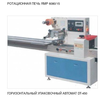
РОТАЦИОННАЯ ПЕЧЬ RMP 6080/15
ГОРИЗОНТАЛЬНАЯ УПАКОВОЧНАЯ
МАШИНА SWIFT
1 051 601
RUB
Горизонтальная упаковочная машина SWIFT,
производитель Италия, используется для
формирования упаковок закрытого типа
(флоупак). Это так...
Добавить в сравнение
ПОДРОБНЕЕ
ГОРИЗОНТАЛЬНЫЙ УПАКОВОЧНЫЙ АВТОМАТ DT-450