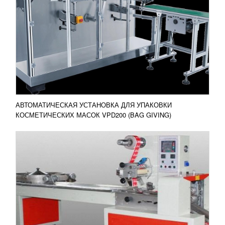
МАШИНА С АВТОПОДАЧЕЙ OB-98I
1 081 370
RUB
Машина для высокоскоростной упаковки OB-98I
Упаковочная машина OB-98I горизонтального
типа, это не просто станок, это СТАНОК....
Добавить в сравнение
ПОДРОБНЕЕ
АВТОМАТИЧЕСКАЯ УСТАНОВКА ДЛЯ УПАКОВКИ
КОСМЕТИЧЕСКИХ МАСОК VPD200 (BAG GIVING)
УПАКОВОЧНАЯ МАШИНА ДЛЯ ВЛАЖНЫХ
САЛФЕТОК VPD150
УЗНАТЬ ЦЕНУ
Полуавтоматическая упаковочная машина для