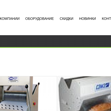
 КОМПАНИИ
ОБОРУДОВАНИЕ
СКИДКИ
НОВИНКИ
КОН
ОРЕЗКА CRV EDM 001
РУЧНАЯ ХЛЕБОРЕЗНАЯ
МАШИНА EVA JUNIOR 42
762
RUB
111 318
RUB
езка CRV EDM 001
Ручная хлеборезная машина
ование применяется для
Junior 42 Хлеборезная ручна
ывного процесса нарезания
машина EVA Junior 42 исполь
 Широко используется в
для качественной и быстрой н
Добавить в
Доба
те, магазинах, кафе и...
сравнение
срав
РОБНЕЕ
ПОДРОБНЕЕ
РНАЯ ТЕРМОУСАДОЧНАЯ