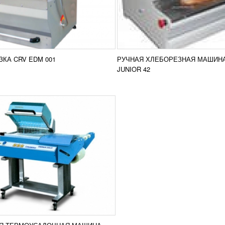
А DIBIPACK 4255 A
АТЬ ЦЕНУ
DIBIPACK отличается
нной системой термоконтроля,
сальностью, надежностью,
енным дизайном и высокой
Добавить в
одительностью...
КА CRV EDM 001
РУЧНАЯ ХЛЕБОРЕЗНАЯ МАШИНА
сравнение
РОБНЕЕ
JUNIOR 42