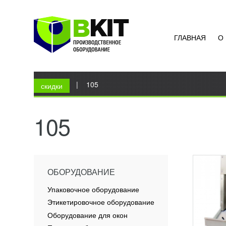
ГЛАВНАЯ
О
ХЛЕБ
136 
Вы здесь
Главная
|
105
Хлебор
скидки
Оборуд
непрер
хлеба.
105
общепи
ПОД
ОБОРУДОВАНИЕ
Упаковочное оборудование
Этикетировочное оборудование
Оборудование для окон
КАМЕ