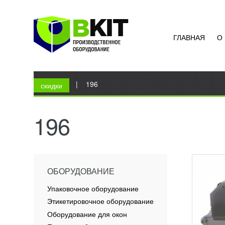
ГЛАВНАЯ
О
ОТСА
OMEG
1 61
Вы здесь
Главная
|
196
Отсад
скидки
PLUS 
OMEGA 
кондит
196
компакт
ПОД
ОБОРУДОВАНИЕ
Упаковочное оборудование
Этикетировочное оборудование
Оборудование для окон