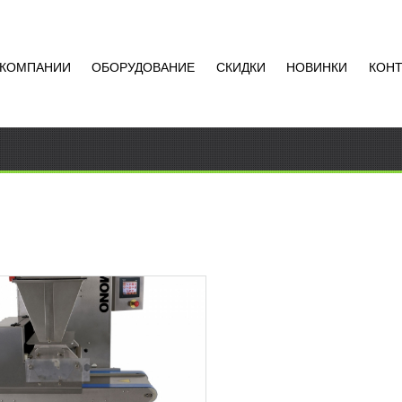
 КОМПАНИИ
ОБОРУДОВАНИЕ
СКИДКИ
НОВИНКИ
КОН
ДОЧНАЯ МАШИНА MONO
A PLUS 400
6 775
RUB
очная машина MONO OMEGA
400 Отсадочная машина MONO
PLUS 400 используется в
ерской промышленности. Это
Добавить в
ное,...
сравнение
РОБНЕЕ