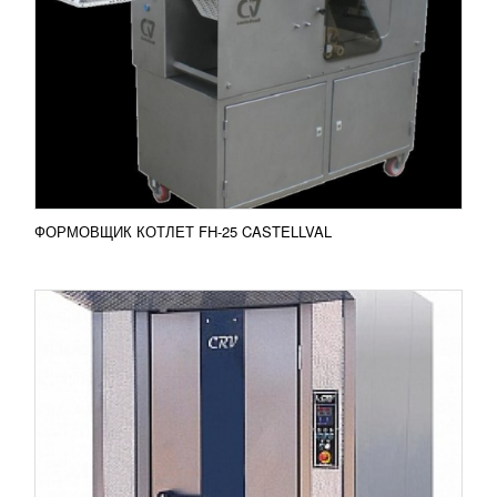
1 176 785
RUB
Печь ротационная CRV FD50E Печь ротационная
CRV FD50E предназначена для безупречной
выпечки булочек, кексов, коржей, хлеба,
пирожных,...
Добавить в сравнение
ПОДРОБНЕЕ
ФОРМОВЩИК КОТЛЕТ FH-25 CASTELLVAL
АВТОМАТ ФАСОВОЧНО-УПАКОВОЧНЫЙ
DXDC8II
2 140 095
RUB
Фасовочно-упаковочный автомат DXDC8II