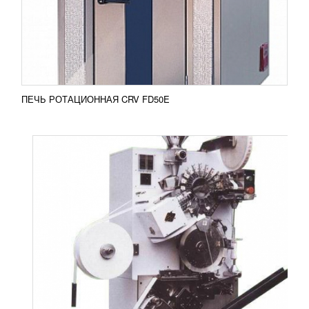
применяется для расфасовки чая в пакетики, с
прикреплением на них ярлычка с ниткой, а также
дальнейшей...
Добавить в сравнение
ПОДРОБНЕЕ
ПЕЧЬ РОТАЦИОННАЯ CRV FD50E
ТЕРМОУСАДОЧНАЯ МАШИНА ТПЦ АП 450
УЗНАТЬ ЦЕНУ
Термоусадочная машина ТПЦ АП 450
используется для блочной, групповой упакоквки
продукции в термоусадочную пленку. Машина
применяется для...
Добавить в сравнение