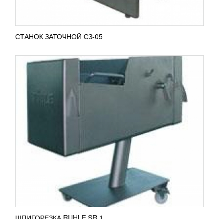
СТАНОК ЗАТОЧНОЙ СЗ-05
ПЕЛЬМЕННЫЙ АППАРАТ JGL120-5В (AR)
FOODATLAS
128 492
RUB
Этот аппарат полностью автоматизированный, и
может изготавливать не только пельмени, но и
вареники, самсу, пирожки с разным видом
начинки, и...
ПОДРОБНЕЕ
ШПИГОРЕЗКА RUHLE SR 1