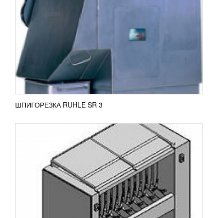
УЗНАТЬ ЦЕНУ
Скребмашина широко применяется в убойных
цехах для снятия щетины. После процесса
ошпаривания свиную тушу выбрасывают на
специальные грабли машины для...
ПОДРОБНЕЕ
ШПИГОРЕЗКА RUHLE SR 3