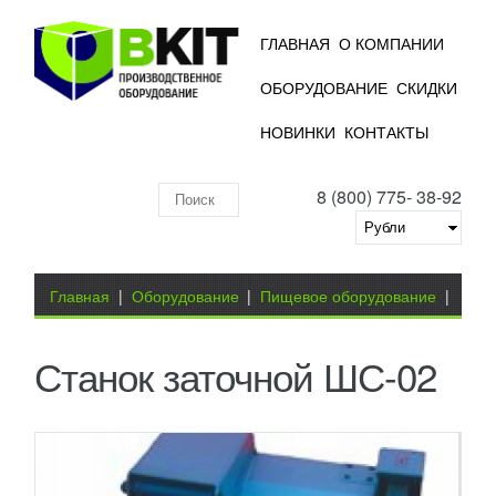
ГЛАВНАЯ
О КОМПАНИИ
ОБОРУДОВАНИЕ
СКИДКИ
НОВИНКИ
КОНТАКТЫ
8 (800) 775- 38-92
Поиск
по
складу
Вы здесь
Главная
|
Оборудование
|
Пищевое оборудование
|
Мясоперерабатывающее оборудование
|
Станок
Станок заточной ШС-02
заточной ШС-02