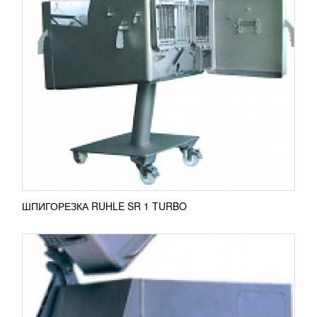
ШПИГОРЕЗКА RUHLE SR 3
УЗНАТЬ ЦЕНУ
Компания RUHLE популярна функциональными
шпигорезками, которые идеально нарежут
различными фигурами свежее, вареное,
подмороженное до 5°С мясо,...
ПОДРОБНЕЕ
ШПИГОРЕЗКА RUHLE SR 1 TURBO
СКРЕБМАШИНА ВОРОТНАЯ