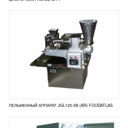
ШПИГОРЕЗКА RUHLE SR 1 TURBO
УЗНАТЬ ЦЕНУ
Компания RUHLE популярна функциональными
шпигорезками, которые идеально нарежут
различными фигурами свежее, вареное,
подмороженное до 5°С мясо,...
ПОДРОБНЕЕ
ПЕЛЬМЕННЫЙ АППАРАТ JGL120-5В (AR) FOODATLAS