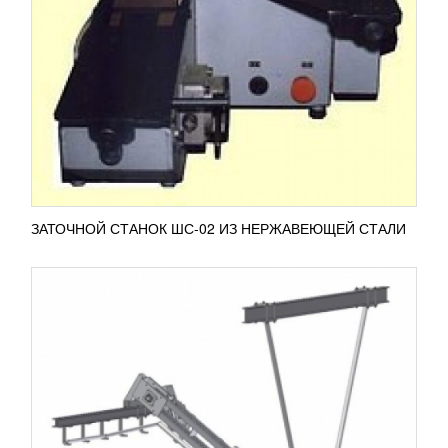
ТУШ КРС
УЗНАТЬ ЦЕНУ
Дифференциальный подъемник для туш КРС
применяется для поднятия туш со стола
доочистки или выбрасывающего стола на
конвейер. Специальная конструкция...
ПОДРОБНЕЕ
ЗАТОЧНОЙ СТАНОК ШС-02 ИЗ НЕРЖАВЕЮЩЕЙ СТАЛИ
СТАНОК ЗАТОЧНОЙ СЗ-05
79 513
RUB
Станок заточной СЗ-05 применяется для
затачиванию компонентов отечественного и