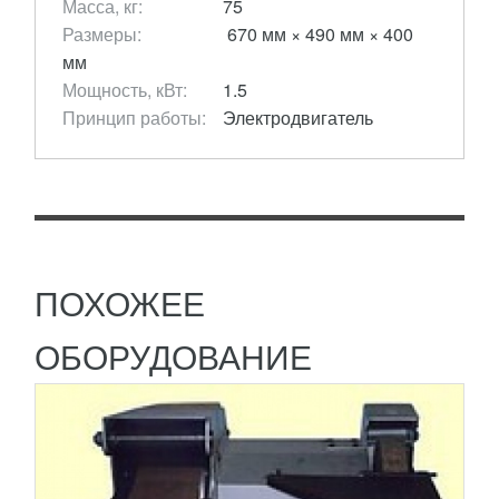
Масса, кг:
75
Размеры:
670 мм × 490 мм × 400
мм
ЗАТОЧНОЙ СТАНОК ШС-02 ИЗ
Мощность, кВт:
1.5
НЕРЖАВЕЮЩЕЙ СТАЛИ
Принцип работы:
Электродвигатель
116 597
RUB
Заточной станок ШС-02 используется для
затачивания ножей и инструментов любых марок.
100% гарантия на высочайшее качество работы и
надёжность...
ПОДРОБНЕЕ
ПОХОЖЕЕ
ОБОРУДОВАНИЕ
ДИФФЕРЕНЦИАЛЬНЫЙ ПОДЪЕМНИК ДЛЯ