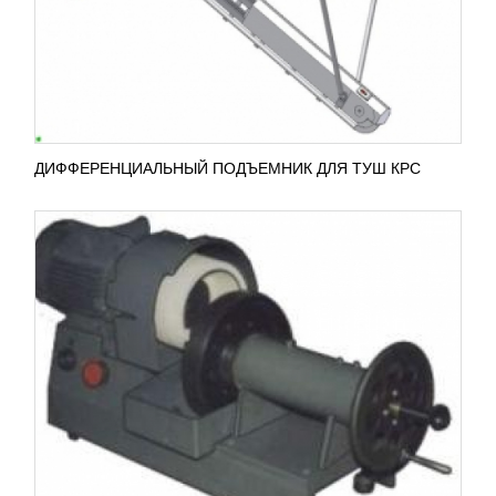
зарубежного пищевого оборудования.
В стандартную комплектацию входят...
ПОДРОБНЕЕ
ДИФФЕРЕНЦИАЛЬНЫЙ ПОДЪЕМНИК ДЛЯ ТУШ КРС
ШПИГОРЕЗКА RUHLE SR 1
УЗНАТЬ ЦЕНУ
Компания RUHLE популярна функциональными
шпигорезками, которые идеально нарежут
различными фигурами свежее, вареное,
подмороженное до 5°С мясо,...
ПОДРОБНЕЕ