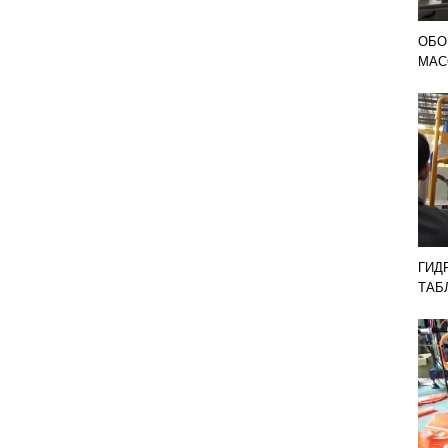
ОБО
МАС
ГИД
ТАБ