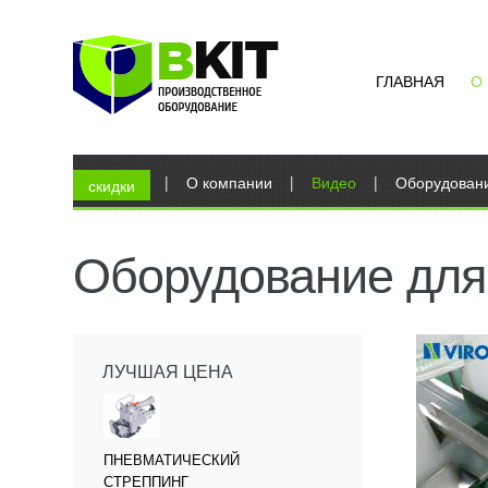
ГЛАВНАЯ
О
Вы здесь
Главная
|
О компании
|
Видео
|
Оборудовани
скидки
Оборудование для
ЛУЧШАЯ ЦЕНА
ПНЕВМАТИЧЕСКИЙ
СТРЕППИНГ