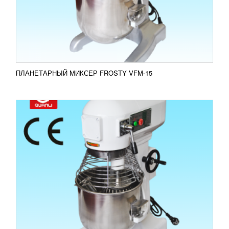
для замеса большого объема жидкого теста,
приготовления кондитерских кремов,
перемешивания фарша,...
Добавить в сравнение
ПОДРОБНЕЕ
ПЛАНЕТАРНЫЙ МИКСЕР FROSTY VFM-15
ПЛАНЕТАРНЫЙ МИКСЕР FROSTY VFM-30
24 045
RUB
Миксер FROSTY VFM-30 - мощное оборудование
для замеса большого объема жидкого теста,
приготовления кондитерских кремов,
перемешивания фарша,...
Добавить в сравнение