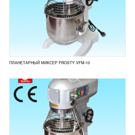
16 411
RUB
Миксер FROSTY VFM-15 используется для замеса
жидкого теста, приготовления кондитерских
кремов, перемешивания фарша, приготовления
соусов и майонезов...
Добавить в сравнение
ПОДРОБНЕЕ
ПЛАНЕТАРНЫЙ МИКСЕР FROSTY VFM-10
ПЛАНЕТАРНЫЙ МИКСЕР FROSTY VFM-20
21 818
RUB
Миксер FROSTY VFM-20 - мощное оборудование