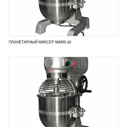
миксер MARS оснащен несколькими уровнями
регулировки скорости и насадками различного
типа. В...
Добавить в сравнение
ПОДРОБНЕЕ
ПЛАНЕТАРНЫЙ МИКСЕР MARS-20
ПЛАНЕТАРНЫЙ МИКСЕР TORNADO-40
196 110
RUB
Планетарный миксер Tornado-40 Планетарный
миксер TORNADO оснащен несколькими
уровнями регулировки скорости и насадками
различного...
Добавить в сравнение