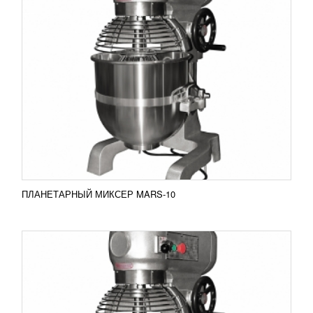
ПЛАНЕТАРНЫЙ МИКСЕР MARS-15
32 696
RUB
Планетарный миксер Mars-15 Планетарный
миксер MARS оснащен несколькими уровнями
регулировки скорости и насадками различного
типа. В...
Добавить в сравнение
ПОДРОБНЕЕ
ПЛАНЕТАРНЫЙ МИКСЕР MARS-10
ПЛАНЕТАРНЫЙ МИКСЕР MARS-20