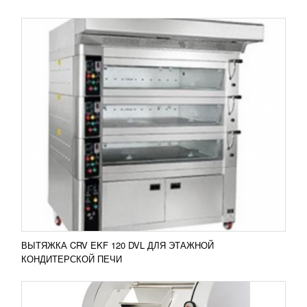
БАГЕТОФОРМОВОЧНАЯ МАШИНА ITP-700
381 660
RUB
Багетоформовочная машина ITP-700
Багетоформовочная машина ITP 700
используется для создания заготовок французских
багетов и прочих изделий из...
Добавить в сравнение
ПОДРОБНЕЕ
ВЫТЯЖКА CRV EKF 120 DVL ДЛЯ ЭТАЖНОЙ
КОНДИТЕРСКОЙ ПЕЧИ