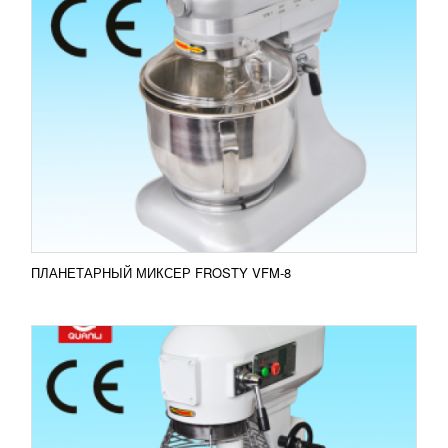
ПЛАНЕТАРНЫЙ МИКСЕР FROSTY VFM-10
15 330
RUB
Миксер FROSTY VFM-10 используется для замеса
жидкого теста, приготовления кондитерских
кремов, перемешивания фарша, приготовления
соусов и майонезов...
Добавить в сравнение
ПОДРОБНЕЕ
ПЛАНЕТАРНЫЙ МИКСЕР FROSTY VFM-8
ПЛАНЕТАРНЫЙ МИКСЕР FROSTY VFM-15