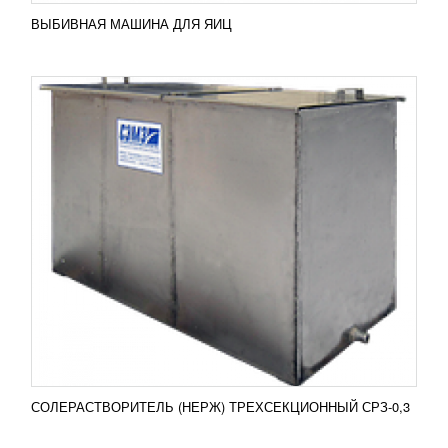
ВЫБИВНАЯ МАШИНА ДЛЯ ЯИЦ
УСТАНОВКА МИКРОКЛИМАТА (В
342.00.00.000)
106 038
RUB
Установка микроклимата используется для
поддержания заданного температурного режима и
влажности в камерах расстойки заготовок из теста.
Объем от 10м2...
Добавить в сравнение
ПОДРОБНЕЕ
СОЛЕРАСТВОРИТЕЛЬ (НЕРЖ) ТРЕХСЕКЦИОННЫЙ СРЗ-0,3