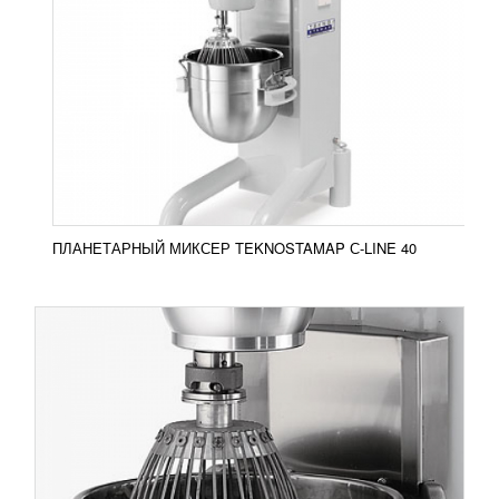
120SP4I
820 951
RUB
Планетарный миксер Teknostamap 120SP4I
Корпус модели выполнен из окрашенной стали, а
дежа и решетка защиты изготовлена из ...
Добавить в сравнение
ПОДРОБНЕЕ
ПЛАНЕТАРНЫЙ МИКСЕР TEKNOSTAMAP С-LINE 40
ПЛАНЕТАРНЫЙ МИКСЕР TEKNOSTAMAP
С-LINE 60
295 532
RUB