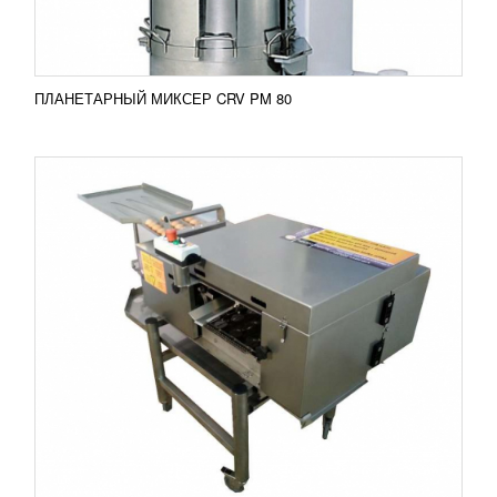
ПОДРОБНЕЕ
ПЛАНЕТАРНЫЙ МИКСЕР CRV PM 80
СОЛЕРАСТВОРИТЕЛЬ (НЕРЖ)
ТРЕХСЕКЦИОННЫЙ СРЗ-0,3
93 316
RUB
Трехсекционный солерастворитель модель
СРЗ-0,3 предназначается для непрерывного
приготовления раствора в кондитерском и
хлебопекарном производстве....
Добавить в сравнение
ПОДРОБНЕЕ