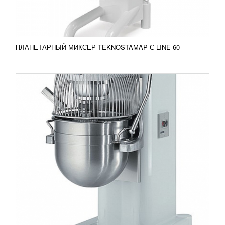
ПОДРОБНЕЕ
ПЛАНЕТАРНЫЙ МИКСЕР TEKNOSTAMAP С-LINE 60
МИКСЕР ПЛАНЕТАРНЫЙ TEKNO 80 SP4I
728 335
RUB
Миксер планетарный TEKNO 80 SP4I Корпус
модели выполнен из окрашенной стали, а дежа и
решетка защиты изготовлена из нержавеющей...
Добавить в сравнение
ПОДРОБНЕЕ