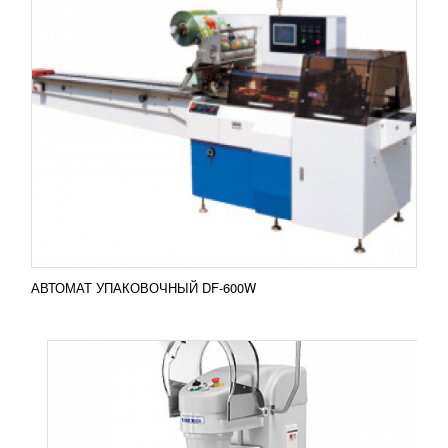
ПЛАНЕТАРНЫЙ МИКСЕР TEKNOSTAMAP
С-LINE 40
240 891
RUB
Планетарный миксер Teknostamap С-LINE 40
Корпус модели выполнен из окрашенной стали, а
дежа и решетка защиты изготовлена из ...
Добавить в сравнение
ПОДРОБНЕЕ
АВТОМАТ УПАКОВОЧНЫЙ DF-600W
ПЛАНЕТАРНЫЙ МИКСЕР TEKNOSTAMAP