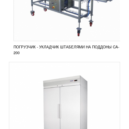
Холодильный шкаф POLAIR изготовлен на
современном оборудовании европейского
производства. Холодильный шкаф экологичен он
не наносит вреда...
Добавить в сравнение
ПОДРОБНЕЕ
ПОГРУЗЧИК - УКЛАДЧИК ШТАБЕЛЯМИ НА ПОДДОНЫ CA-
200
ХОЛОДИЛЬНЫЙ ШКАФ POLAIR CM110-S
УЗНАТЬ ЦЕНУ
Холодильный шкаф POLAIR изготовлен на
современном оборудовании европейского
производства. Холодильный шкаф экологичен он
не наносит вреда...