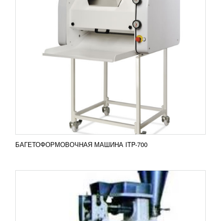
ПЕЛЬМЕННЫЙ АППАРАТ JGL-135-5В
132 054
RUB
Пельменный аппарат JGL-135-5В Пельменный
аппарат может изготавливать разную продукцию
из теста имеющую начинку, вплоть до печенья.
При этом...
Добавить в сравнение
ПОДРОБНЕЕ
БАГЕТОФОРМОВОЧНАЯ МАШИНА ITP-700