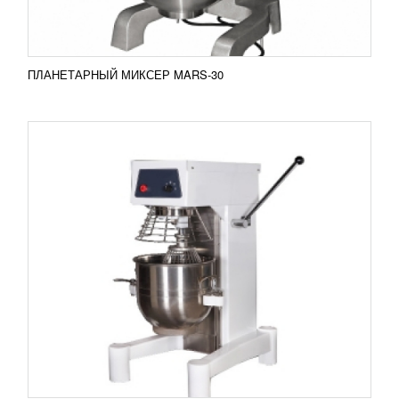
ПОДРОБНЕЕ
ПЛАНЕТАРНЫЙ МИКСЕР MARS-30
ПЛАНЕТАРНЫЙ МИКСЕР TORNADO-50
226 897
RUB
Планетарный миксер Tornado-50 Планетарный
миксер TORNADO оснащен несколькими
уровнями регулировки скорости и насадками
различного...
Добавить в сравнение
ПОДРОБНЕЕ