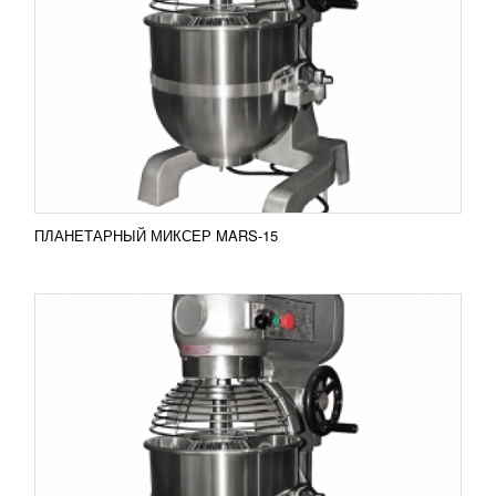
39 184
RUB
Планетарный миксер Mars-20 Планетарный
миксер MARS оснащен несколькими уровнями
регулировки скорости и насадками различного
типа. В...
Добавить в сравнение
ПОДРОБНЕЕ
ПЛАНЕТАРНЫЙ МИКСЕР MARS-15
ПЛАНЕТАРНЫЙ МИКСЕР MARS-30
48 789
RUB
Планетарный миксер Mars-30 Планетарный