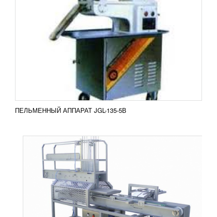
ПОГРУЗЧИК - УКЛАДЧИК ШТАБЕЛЯМИ НА
ПОДДОНЫ CA-200
УЗНАТЬ ЦЕНУ
Погрузчик-укладчик модели CA-200 является
важным оборудованием на производстве. Он
используется в пищевой и хлебопекарской
отраслях. С помощью...
Добавить в сравнение
ПОДРОБНЕЕ
ПЕЛЬМЕННЫЙ АППАРАТ JGL-135-5В
ХОЛОДИЛЬНЫЙ ШКАФ POLAIR CV114-G
УЗНАТЬ ЦЕНУ