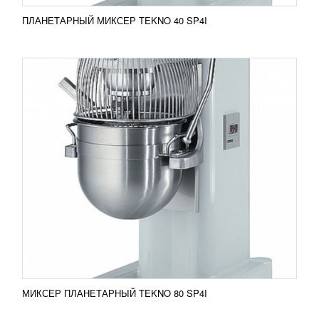
ПЛАНЕТАРНЫЙ МИКСЕР TEKNO 40 SP4I
ФРИТЮРНИЦА RIEHLE DLA 150
НЕПРЕРЫВНОГО ДЕЙСТВИЯ
УЗНАТЬ ЦЕНУ
Фритюрница Riehle DLA 150 непрерывного
действия Фритюрница позволяет дозировать в
автоматическом режиме заварные пончики,
творожные...
Добавить в сравнение
ПОДРОБНЕЕ
МИКСЕР ПЛАНЕТАРНЫЙ TEKNO 80 SP4I