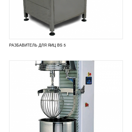
миксер PM CRV - это модель, которую можно
применить не только для взбивания различного
рода кремов,...
Добавить в сравнение
ПОДРОБНЕЕ
РАЗБАВИТЕЛЬ ДЛЯ ЯИЦ BS 5
ВЫБИВНАЯ МАШИНА ДЛЯ ЯИЦ
УЗНАТЬ ЦЕНУ
Выбивная машина для яиц Машина RZ-3 – это
идеальное решение для производства, где
используется большой объем яиц. ...
Добавить в сравнение