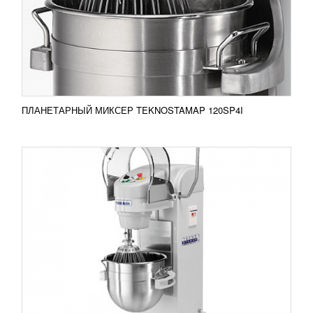
Планетарный миксер Teknostamap С-LINE 60
Корпус модели выполнен из окрашенной стали, а
дежа и решетка защиты изготовлена из ...
Добавить в сравнение
ПОДРОБНЕЕ
ПЛАНЕТАРНЫЙ МИКСЕР TEKNOSTAMAP 120SP4I
ПЛАНЕТАРНЫЙ МИКСЕР TEKNO 40 SP4I
381 660
RUB
Планетарный миксер TEKNO 40 SP4I Корпус
модели выполнен из окрашенной стали, а дежа и
решетка защиты изготовлена из нержавеющей...
Добавить в сравнение