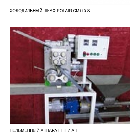
ХОЛОДИЛЬНЫЙ ШКАФ POLAIR CM110-S
ПЕЛЬМЕННЫЙ АППАРАТ HLT-700XL
УЗНАТЬ ЦЕНУ
Пельменный аппарат HLT-700XL Машина модели
HLT-700XL используется для изготовления таких
видов полуфабрикатов: пельмени,...
Добавить в сравнение
ПОДРОБНЕЕ
ПЕЛЬМЕННЫЙ АППАРАТ ПП И АП