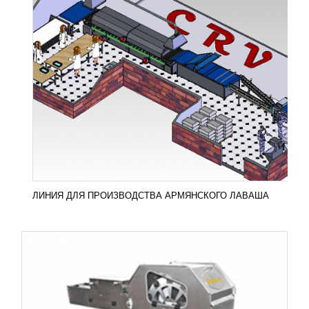
ЛИНИЯ МОЙКИ И РАЗБИВАНИЯ ЯИЦ
УЗНАТЬ ЦЕНУ
Линия мойки и разбивания яиц Составляющие
линии: Устройтсво MICRO25 используется в линии
для разбивания яйца, а также для разделения...
Добавить в сравнение
ПОДРОБНЕЕ
ЛИНИЯ ДЛЯ ПРОИЗВОДСТВА АРМЯНСКОГО ЛАВАША
РАЗБАВИТЕЛЬ ДЛЯ ЯИЦ BS 5