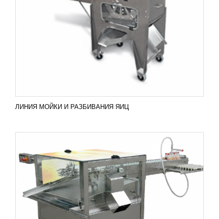
УЗНАТЬ ЦЕНУ
Разбавитель для яиц BS 5 Модель не требует
вмешательство оператора для загрузки яиц, за
нее это все делает в вакуумный загрузчик,
который...
Добавить в сравнение
ПОДРОБНЕЕ
ЛИНИЯ МОЙКИ И РАЗБИВАНИЯ ЯИЦ
ПЛАНЕТАРНЫЙ МИКСЕР CRV PM 80
325 683
RUB
Планетарный миксер CRV PM 80 Планетарный